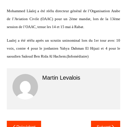
Mohammed Lâalej a été réélu directeur général de l’Organisation Arabe
de l’Aviation Civile (OAAC) pour un 2ème mandat, lors de la 13ème
session de l’OAAC, tenue les 14 et 15 mai à Rabat.
Laalej a été réélu après un scrutin uninominal lors du 1er tour avec 10
voix, contre 4 pour le jordanien Yahya Dahman El Hijazi et 4 pour le
saoudien Saâoud Ben Rida Al Hachem.(Infomédiaire)
Martin Levalois
Navigation
Précédent
Suivant