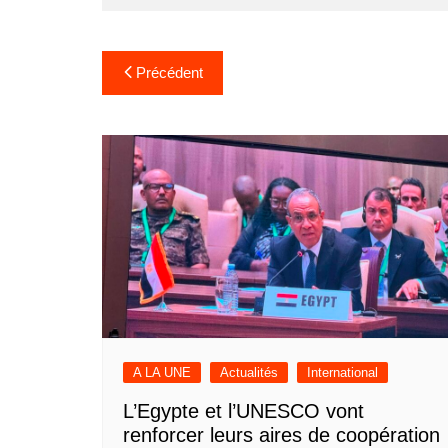
Navigation
Précédent
de
l’article
A LA UNE
Actualités
International
L’Egypte et l’UNESCO vont
renforcer leurs aires de coopération