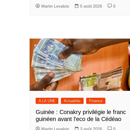
Martin Levalois
5 août 2026
0
A LA UNE
Actualités
Finance
Guinée : Conakry privilégie le franc
guinéen avant l’eco de la Cédéao
Martin Levalois
3 août 2026
0