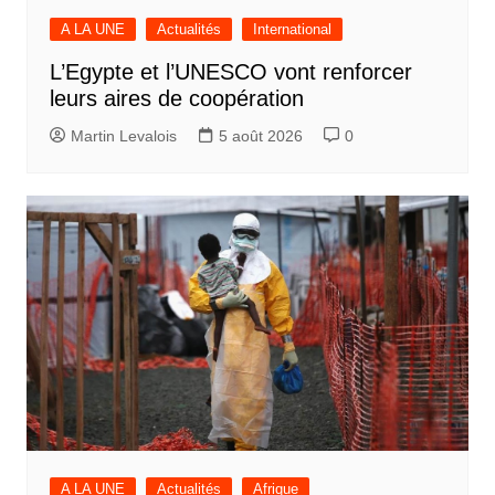
A LA UNE
Actualités
International
L’Egypte et l’UNESCO vont renforcer
leurs aires de coopération
Martin Levalois
5 août 2026
0
A LA UNE
Actualités
Afrique