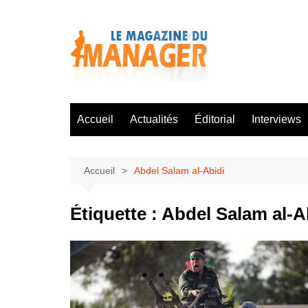
Aller
au
contenu
Accueil
Actualités
Éditorial
Interviews
Accueil
Abdel Salam al-Abidi
Étiquette :
Abdel Salam al-A