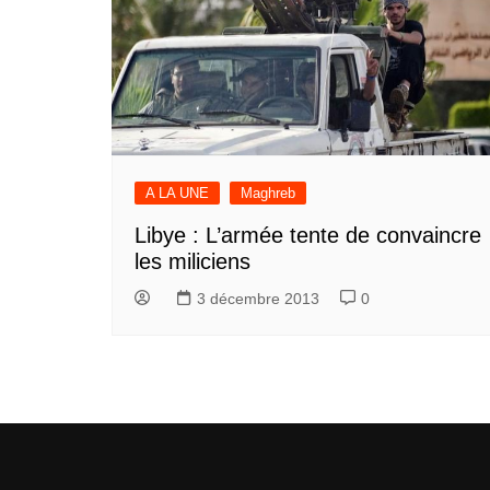
A LA UNE
Maghreb
Libye : L’armée tente de convaincre
les miliciens
3 décembre 2013
0