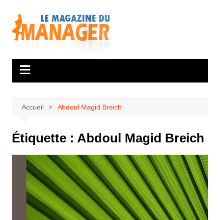
Aller
au
contenu
Accueil
Abdoul Magid Breich
Étiquette :
Abdoul Magid Breich