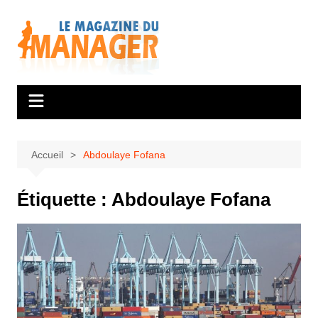
Aller
au
contenu
Accueil
Abdoulaye Fofana
Étiquette :
Abdoulaye Fofana