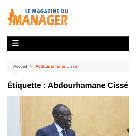
Aller
au
contenu
Accueil
Abdourhamane Cissé
Étiquette :
Abdourhamane Cissé