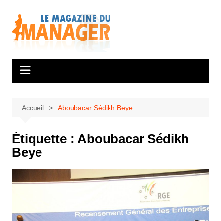
Aller
au
contenu
Accueil
Aboubacar Sédikh Beye
Étiquette :
Aboubacar Sédikh
Beye