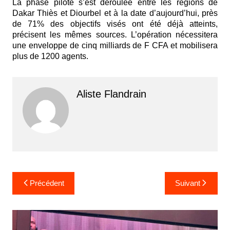
La phase pilote s’est déroulée entre les régions de
Dakar Thiès et Diourbel et à la date d’aujourd’hui, près
de 71% des objectifs visés ont été déjà atteints,
précisent les mêmes sources. L’opération nécessitera
une enveloppe de cinq milliards de F CFA et mobilisera
plus de 1200 agents.
Aliste Flandrain
Navigation
Précédent
Suivant
de
l’article