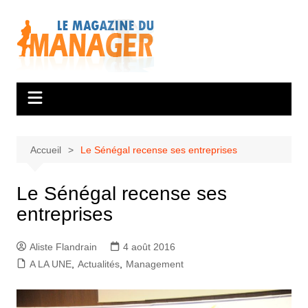
Aller
au
contenu
Accueil
Le Sénégal recense ses entreprises
Le Sénégal recense ses
entreprises
Aliste Flandrain
4 août 2016
A LA UNE
,
Actualités
,
Management