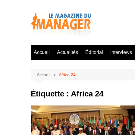
Aller
au
contenu
Accueil
Actualités
Éditorial
Interviews
Accueil
Africa 24
Étiquette :
Africa 24