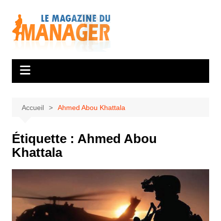
Aller
au
contenu
Accueil
Ahmed Abou Khattala
Étiquette :
Ahmed Abou
Khattala