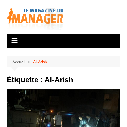
Aller
au
contenu
Accueil
Al-Arish
Étiquette :
Al-Arish