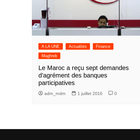
A LA UNE
Actualités
Finance
Maghreb
Le Maroc a reçu sept demandes
d’agrément des banques
participatives
adm_mdm
1 juillet 2016
0