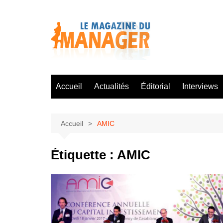
Aller
au
contenu
Accueil
Actualités
Éditorial
Interviews
Accueil
AMIC
Étiquette :
AMIC