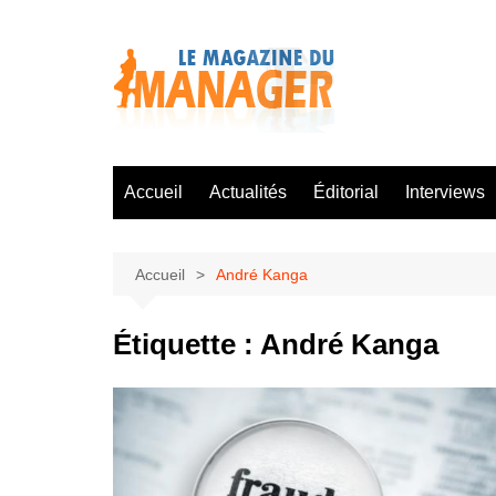
Aller
au
contenu
Accueil
Actualités
Éditorial
Interviews
Accueil
André Kanga
Étiquette :
André Kanga