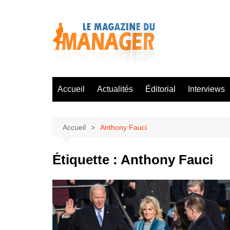
Aller
au
contenu
Accueil
Actualités
Éditorial
Interviews
Accueil
Anthony Fauci
Étiquette :
Anthony Fauci