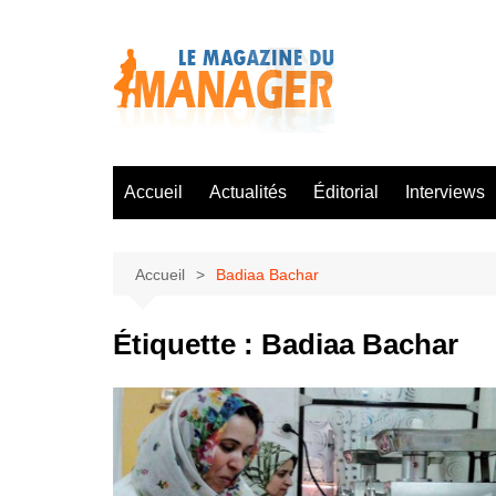
Aller
au
contenu
Accueil
Actualités
Éditorial
Interviews
Accueil
Badiaa Bachar
Étiquette :
Badiaa Bachar