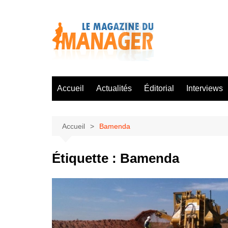
Aller
au
contenu
Accueil
Actualités
Éditorial
Interviews
Accueil
Bamenda
Étiquette :
Bamenda