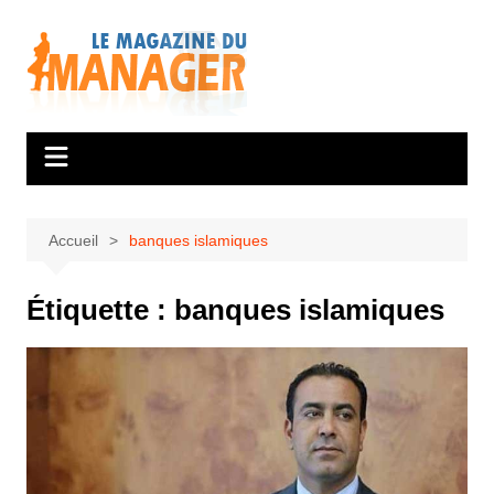
Aller
au
contenu
Accueil
banques islamiques
Étiquette :
banques islamiques