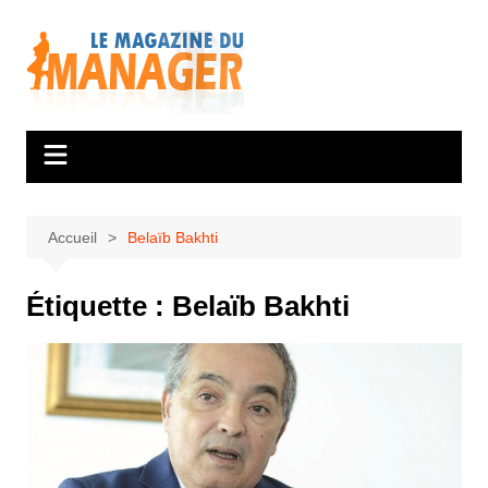
Aller
au
contenu
Accueil
Belaïb Bakhti
Étiquette :
Belaïb Bakhti