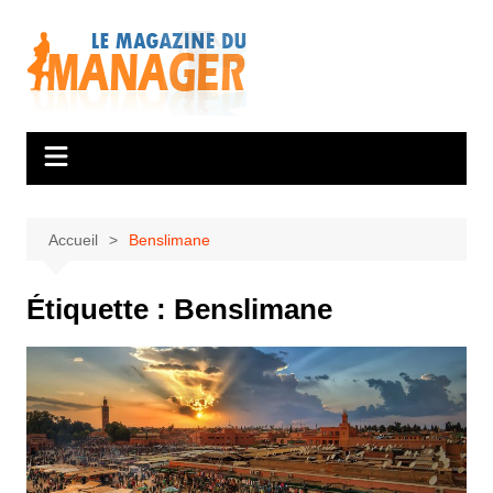
Aller
au
contenu
Accueil
Benslimane
Étiquette :
Benslimane