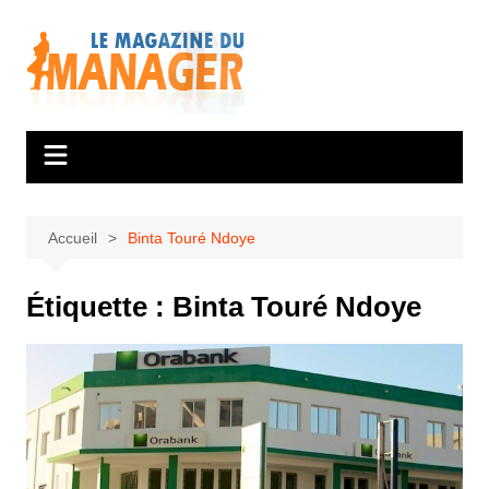
Aller
au
contenu
Accueil
Binta Touré Ndoye
Étiquette :
Binta Touré Ndoye