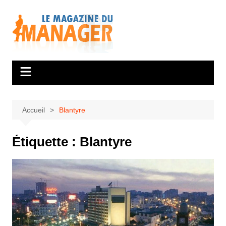
Aller
au
contenu
Accueil
Blantyre
Étiquette :
Blantyre