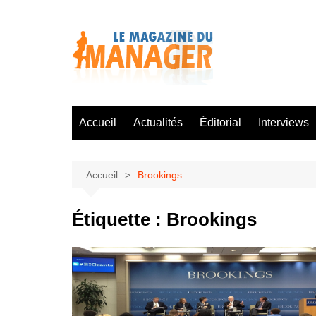
Aller
au
contenu
Accueil
Actualités
Éditorial
Interviews
Accueil
Brookings
Étiquette :
Brookings