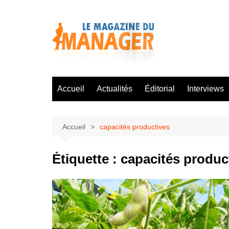
Aller
au
contenu
Accueil
Actualités
Éditorial
Interviews
Accueil
capacités productives
Étiquette :
capacités produc