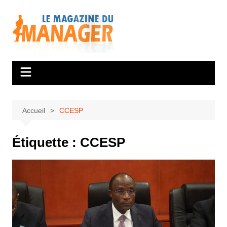
Aller
au
contenu
Accueil
CCESP
Étiquette :
CCESP