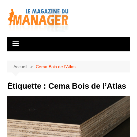
Aller
au
contenu
Accueil
Cema Bois de l’Atlas
Étiquette :
Cema Bois de l’Atlas