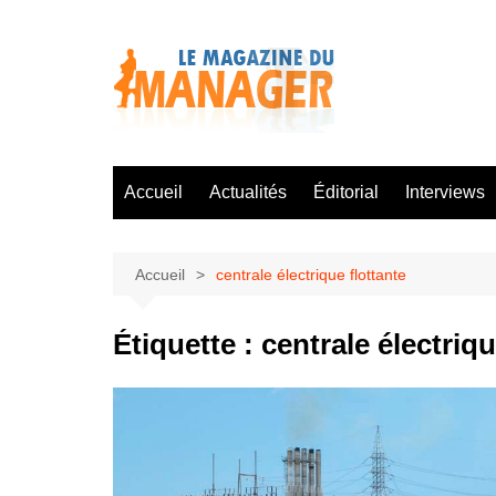
Aller
au
contenu
Accueil
Actualités
Éditorial
Interviews
Accueil
centrale électrique flottante
Étiquette :
centrale électriqu