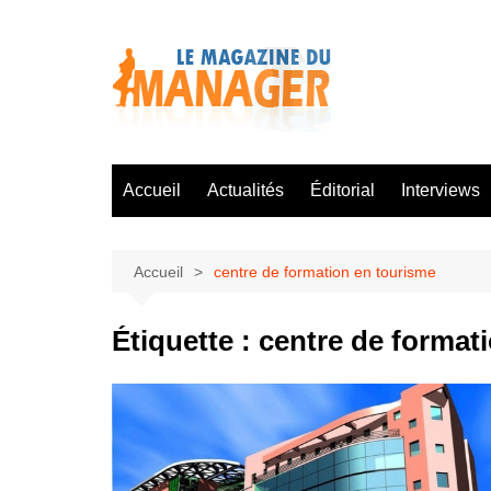
Aller
au
contenu
Accueil
Actualités
Éditorial
Interviews
Accueil
centre de formation en tourisme
Étiquette :
centre de format