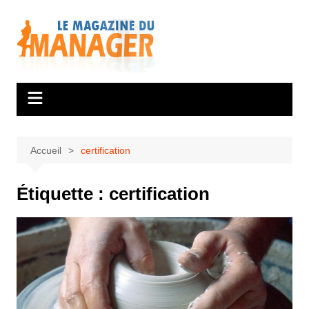
Aller
au
contenu
Accueil
certification
Étiquette :
certification