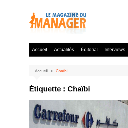
Aller
au
contenu
Accueil
Actualités
Éditorial
Interviews
Accueil
Chaïbi
Étiquette :
Chaïbi