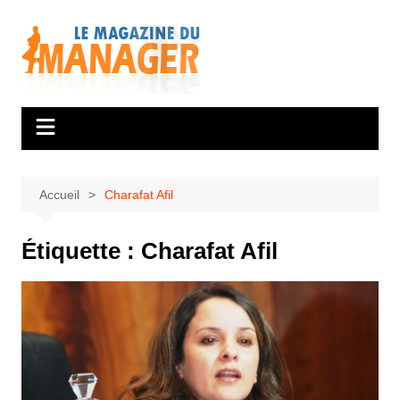
Aller
au
contenu
Accueil
Charafat Afil
Étiquette :
Charafat Afil