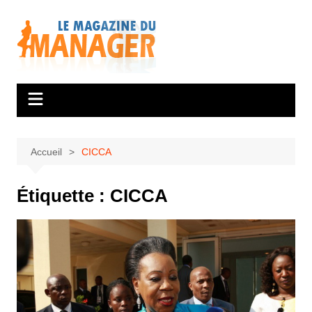
Aller
au
contenu
Accueil
CICCA
Étiquette :
CICCA