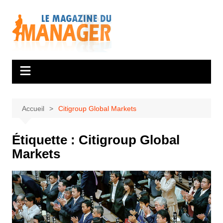
Aller
au
contenu
Accueil
Citigroup Global Markets
Étiquette :
Citigroup Global
Markets