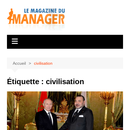
Aller
au
contenu
Accueil
civilisation
Étiquette :
civilisation