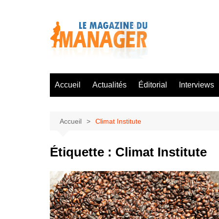
Aller
au
contenu
Accueil
Actualités
Éditorial
Interviews
Accueil
Climat Institute
Étiquette :
Climat Institute