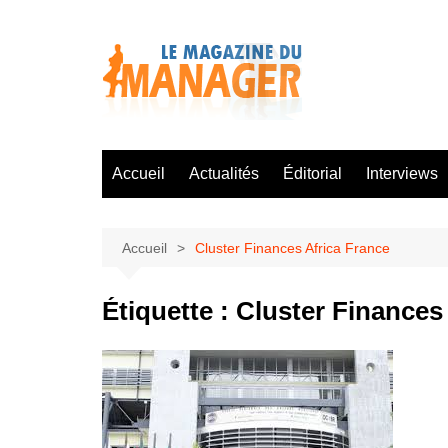
Aller
au
contenu
Accueil
Actualités
Éditorial
Interviews
Accueil
Cluster Finances Africa France
Étiquette :
Cluster Finances