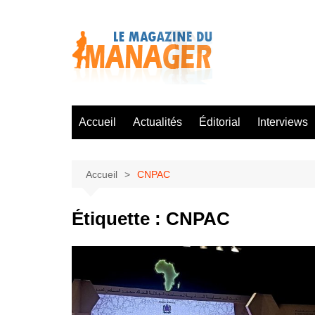
Aller
au
contenu
Accueil
Actualités
Éditorial
Interviews
Accueil
CNPAC
Étiquette :
CNPAC