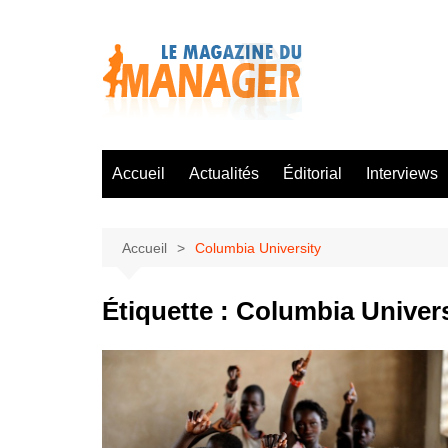
Aller
au
contenu
Accueil
Actualités
Éditorial
Interviews
Accueil
Columbia University
Étiquette :
Columbia Univers