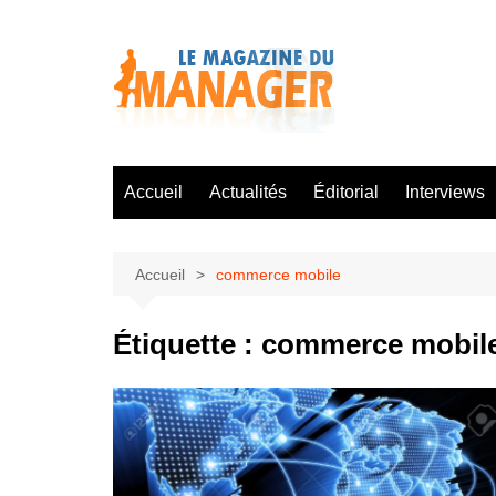
Aller
au
contenu
Accueil
Actualités
Éditorial
Interviews
Accueil
commerce mobile
Étiquette :
commerce mobil