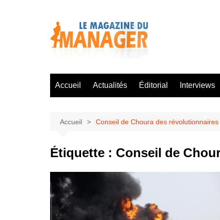
Aller
au
contenu
Accueil
Actualités
Éditorial
Interviews
Accueil
Conseil de Choura des révolutionnaires
Étiquette :
Conseil de Chour