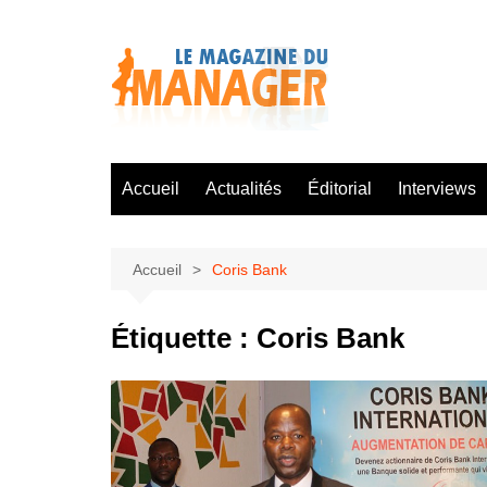
Aller
au
contenu
Accueil
Actualités
Éditorial
Interviews
Accueil
Coris Bank
Étiquette :
Coris Bank