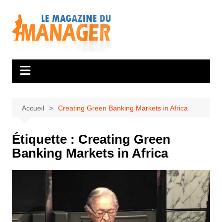
Aller
au
contenu
Accueil
Creating Green Banking Markets in Africa
Étiquette :
Creating Green
Banking Markets in Africa