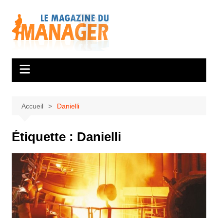
Aller
au
contenu
Accueil
Danielli
Étiquette :
Danielli