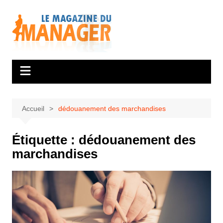
Aller
au
contenu
Accueil
dédouanement des marchandises
Étiquette :
dédouanement des
marchandises