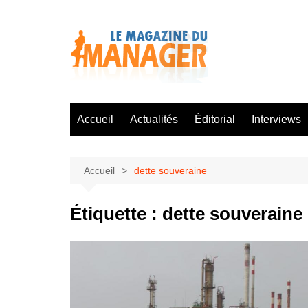
Aller
au
contenu
Accueil
Actualités
Éditorial
Interviews
Accueil
dette souveraine
Étiquette :
dette souveraine