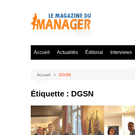
Aller
au
contenu
Accueil
Actualités
Éditorial
Interviews
Accueil
DGSN
Étiquette :
DGSN