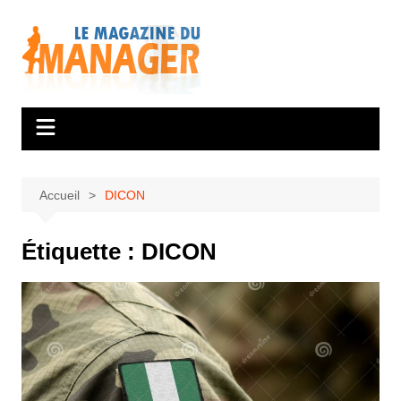
Aller
au
contenu
Accueil
DICON
Étiquette :
DICON