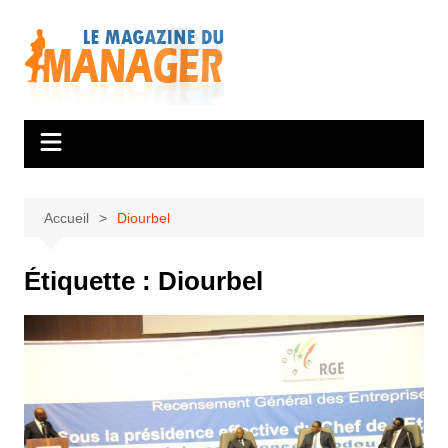
Aller
au
contenu
Accueil
Diourbel
Étiquette :
Diourbel