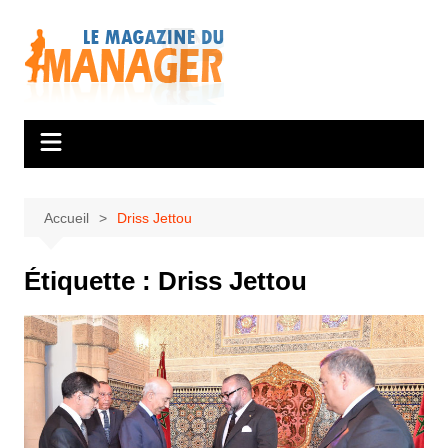
Aller
au
contenu
Accueil
Driss Jettou
Étiquette :
Driss Jettou